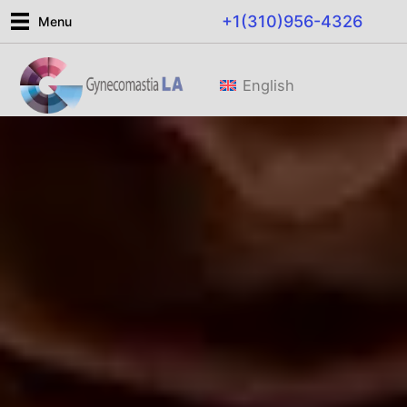
Ir
+1(310)956-4326
Menu
al
contenido
English