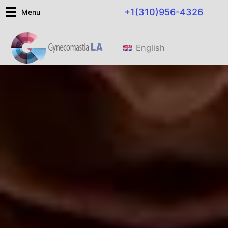
Ir
+1(310)956-4326
Menu
al
contenido
English