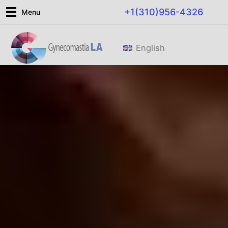
Ir
+1(310)956-4326
Menu
al
contenido
English