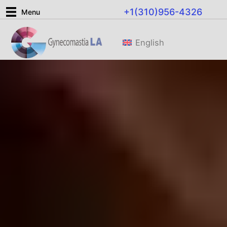
Ir
+1(310)956-4326
Menu
al
contenido
English