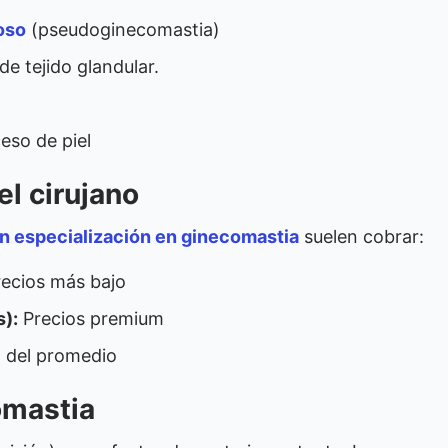
oso
(pseudoginecomastia)
de tejido glandular.
eso de piel
el cirujano
on especialización en ginecomastia
suelen cobrar:
recios más bajo
s):
Precios premium
 del promedio
omastia