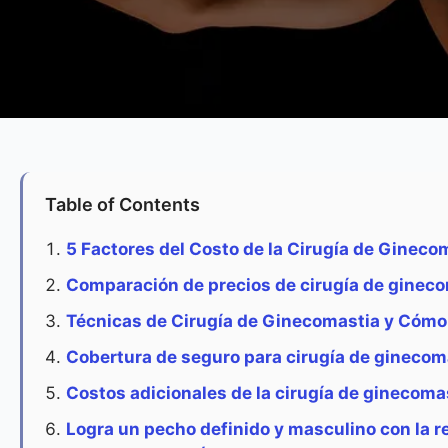
Table of Contents
5 Factores del Costo de la Cirugía de Gineco
Comparación de precios de cirugía de gineco
Técnicas de Cirugía de Ginecomastia y Cómo
Cobertura de seguro para cirugía de ginecom
Costos adicionales de la cirugía de ginecoma
Logra un pecho definido y masculino con la 