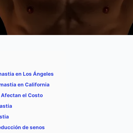
mastia en Los Ángeles
mastia en California
 Afectan el Costo
astia
stia
reducción de senos