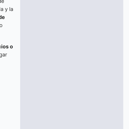
de
a y la
de
to
ios o
gar