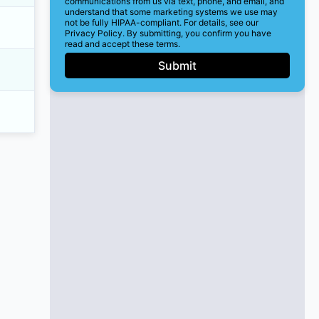
communications from us via text, phone, and email, and
understand that some marketing systems we use may
not be fully HIPAA-compliant. For details, see our
Privacy Policy. By submitting, you confirm you have
read and accept these terms.
Submit