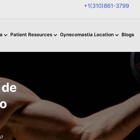
+1(310)861-3799
a
Patient Resources
Gynecomastia Location
Blogs
 de
ro
o?