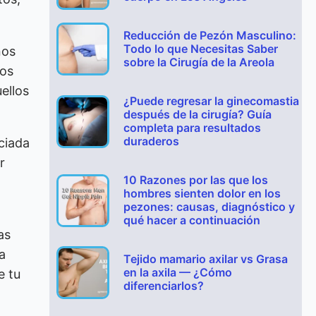
Reducción de Pezón Masculino:
Todo lo que Necesitas Saber
nos
sobre la Cirugía de la Areola
mos
ellos
¿Puede regresar la ginecomastia
después de la cirugía? Guía
completa para resultados
duraderos
ciada
r
10 Razones por las que los
hombres sienten dolor en los
pezones: causas, diagnóstico y
qué hacer a continuación
as
a
Tejido mamario axilar vs Grasa
en la axila — ¿Cómo
e tu
diferenciarlos?