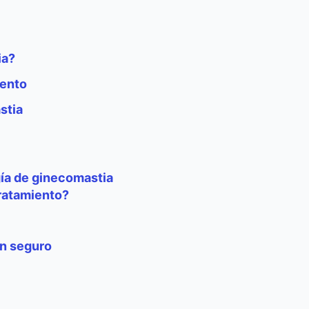
ia?
iento
stia
gía de ginecomastia
tratamiento?
in seguro