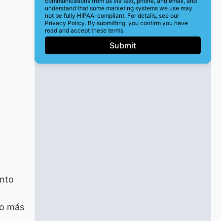
communications from us via text, phone, and email, and
understand that some marketing systems we use may
not be fully HIPAA-compliant. For details, see our
Privacy Policy. By submitting, you confirm you have
read and accept these terms.
Submit
ento
ho más