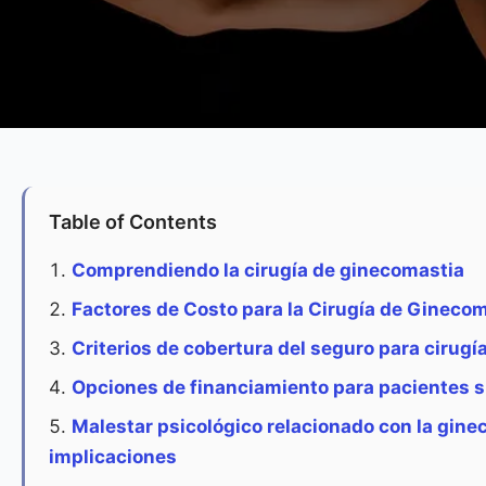
Table of Contents
Comprendiendo la cirugía de ginecomastia
Factores de Costo para la Cirugía de Gineco
Criterios de cobertura del seguro para cirugí
Opciones de financiamiento para pacientes s
Malestar psicológico relacionado con la gine
implicaciones