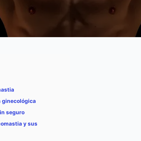
mastia
a ginecológica
in seguro
comastia y sus